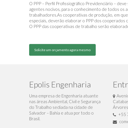
O PPP – Perfil Profissiográfico Previdenciário – de
agentes nocivos, para o conhecimento de todos os a
trabalhadores.As cooperativas de produção, em que
especiais, deverão elaborar o PPP dos cooperados 
O PPP das cooperativas de trabalho serão elaborad
Solicite um orçamento agora mesmo
Epolis Engenharia
Entr
Uma empresa de Engenharia atuante
Aveni
nas áreas Ambiental, Civil e Segurança
Catabas
do Trabalho sediada na cidade de
Árvores
Salvador – Bahia e atua por todo o
+55 
Brasil.
come