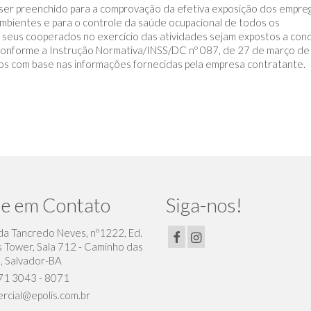
ve ser preenchido para a comprovação da efetiva exposição dos empre
mbientes e para o controle da saúde ocupacional de todos os
 seus cooperados no exercício das atividades sejam expostos a con
conforme a Instrução Normativa/INSS/DC nº 087, de 27 de março de
os com base nas informações fornecidas pela empresa contratante.
e em Contato
Siga-nos!
da Tancredo Neves, nº1222, Ed.
 Tower, Sala 712 - Caminho das
, Salvador-BA
71 3043 - 8071
rcial@epolis.com.br