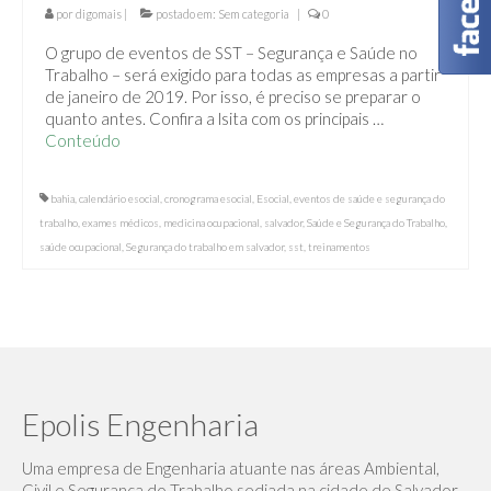
Ambientais
por
digomais
|
postado em:
Sem categoria
|
0
O grupo de eventos de SST – Segurança e Saúde no
PPP – Perfil Profissiográfico Previdenciário
Trabalho – será exigido para todas as empresas a partir
de janeiro de 2019. Por isso, é preciso se preparar o
Projeto de Combate a incêndio
quanto antes. Confira a lsita com os principais …
Conteúdo
ENGENHARIA
PALESTRAS E TREINAMENTOS
bahia
,
calendário esocial
,
cronograma esocial
,
Esocial
,
eventos de saúde e segurança do
trabalho
,
exames médicos
,
medicina ocupacional
,
salvador
,
Saúde e Segurança do Trabalho
,
Parceiros
saúde ocupacional
,
Segurança do trabalho em salvador
,
sst
,
treinamentos
Blog
Solicite Proposta
Contato
Epolis Engenharia
Intranet
Uma empresa de Engenharia atuante nas áreas Ambiental,
Civil e Segurança do Trabalho sediada na cidade de Salvador