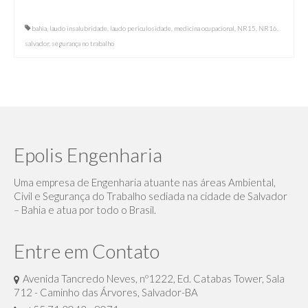
bahia
,
laudo insalubridade
,
laudo periculosidade
,
medicina ocupacional
,
NR15
,
NR16
,
salvador
,
segurança no trabalho
Epolis Engenharia
Uma empresa de Engenharia atuante nas áreas Ambiental,
Civil e Segurança do Trabalho sediada na cidade de Salvador
– Bahia e atua por todo o Brasil.
Entre em Contato
Avenida Tancredo Neves, nº1222, Ed. Catabas Tower, Sala
712 - Caminho das Árvores, Salvador-BA