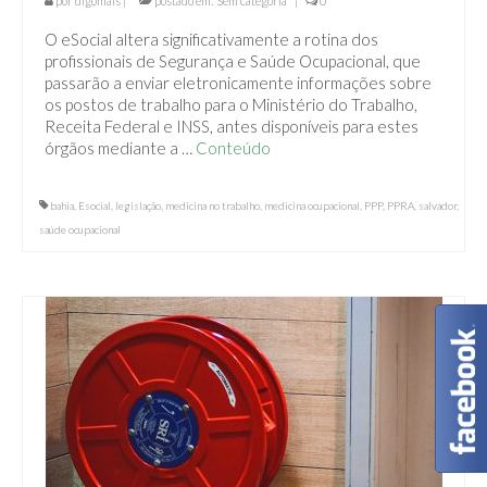
por
digomais
|
postado em:
Sem categoria
|
0
O eSocial altera significativamente a rotina dos
profissionais de Segurança e Saúde Ocupacional, que
passarão a enviar eletronicamente informações sobre
os postos de trabalho para o Ministério do Trabalho,
Receita Federal e INSS, antes disponíveis para estes
órgãos mediante a …
Conteúdo
bahia
,
Esocial
,
legislação
,
medicina no trabalho
,
medicina ocupacional
,
PPP
,
PPRA
,
salvador
,
saúde ocupacional