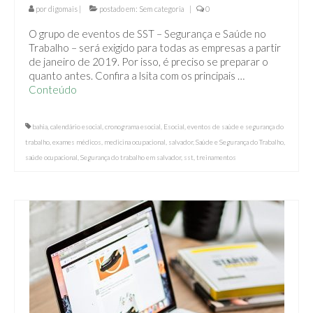
Ambientais
por
digomais
|
postado em:
Sem categoria
|
0
O grupo de eventos de SST – Segurança e Saúde no
PPP – Perfil Profissiográfico Previdenciário
Trabalho – será exigido para todas as empresas a partir
de janeiro de 2019. Por isso, é preciso se preparar o
Projeto de Combate a incêndio
quanto antes. Confira a lsita com os principais …
Conteúdo
ENGENHARIA
PALESTRAS E TREINAMENTOS
bahia
,
calendário esocial
,
cronograma esocial
,
Esocial
,
eventos de saúde e segurança do
trabalho
,
exames médicos
,
medicina ocupacional
,
salvador
,
Saúde e Segurança do Trabalho
,
Parceiros
saúde ocupacional
,
Segurança do trabalho em salvador
,
sst
,
treinamentos
Blog
Solicite Proposta
Contato
Intranet