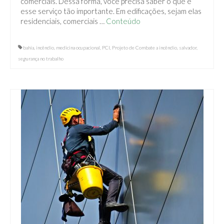
comerciais. Dessa forma, você precisa saber o que é
esse serviço tão importante. Em edificações, sejam elas
residenciais, comerciais …
Conteúdo
bahia
,
incêndio
,
medicina ocupacional
,
PCI
,
Projeto de Combate a incêndio
,
salvador
,
segurança no trabalho