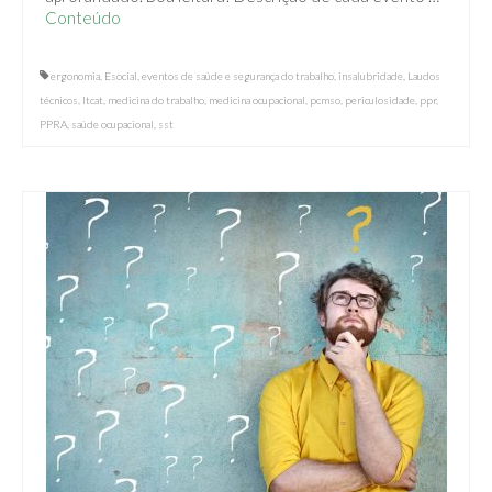
Conteúdo
ergonomia
,
Esocial
,
eventos de saúde e segurança do trabalho
,
insalubridade
,
Laudos
técnicos
,
ltcat
,
medicina do trabalho
,
medicina ocupacional
,
pcmso
,
periculosidade
,
ppr
,
PPRA
,
saúde ocupacional
,
sst