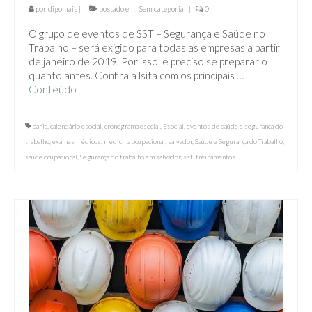
Ambientais
por
digomais
|
postado em:
Sem categoria
|
0
O grupo de eventos de SST – Segurança e Saúde no
PPP – Perfil Profissiográfico Previdenciário
Trabalho – será exigido para todas as empresas a partir
de janeiro de 2019. Por isso, é preciso se preparar o
Projeto de Combate a incêndio
quanto antes. Confira a lsita com os principais …
Conteúdo
ENGENHARIA
PALESTRAS E TREINAMENTOS
bahia
,
calendário esocial
,
cronograma esocial
,
Esocial
,
eventos de saúde e segurança do
trabalho
,
exames médicos
,
medicina ocupacional
,
salvador
,
Saúde e Segurança do Trabalho
,
Parceiros
saúde ocupacional
,
Segurança do trabalho em salvador
,
sst
,
treinamentos
Blog
Solicite Proposta
Contato
Intranet