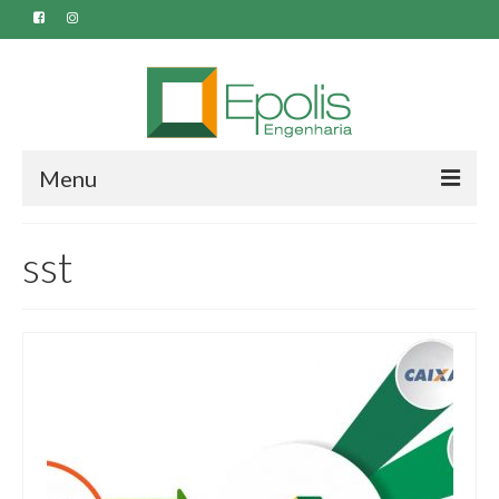
Menu
Quem Somos
sst
Serviços
SEGURANÇA DO TRABALHO E MEDICINA
OCUPACIONAL
Laudo Ergonômico
Laudo de Insalubridade
Laudo de Periculosidade