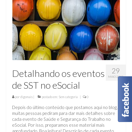
29
Detalhando os eventos
MAIO 2018
de SST no eSocial
por
digomais
|
postado em:
Sem categoria
|
0
Depois do último conteúdo que postamos aqui no blog,
muitas pessoas pediram para dar mais detalhes sobre
cada evento de Saúde e Segurança do Trabalho no
eSocial. Por isso, preparamos esse material mais
aprofundado. Boa leitura! Descrição de cada evento …