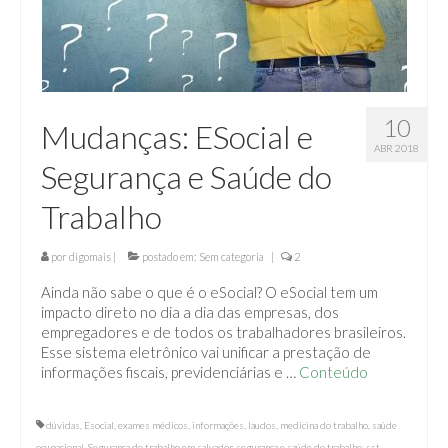
10
Mudanças: ESocial e
ABR 2018
Segurança e Saúde do
Trabalho
por
digomais
|
postado em:
Sem categoria
|
2
Ainda não sabe o que é o eSocial? O eSocial tem um
impacto direto no dia a dia das empresas, dos
empregadores e de todos os trabalhadores brasileiros.
Esse sistema eletrônico vai unificar a prestação de
informações fiscais, previdenciárias e …
Conteúdo
dúvidas
,
Esocial
,
exames médicos
,
informações
,
laudos
,
medicina do trabalho
,
saúde
ocupacional
,
Segurança do trabalho em salvador
,
segurança e saúde do trabalho
,
sst
,